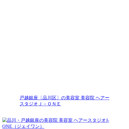
エアーストレートと進化系pim濃密ヘ
アエ...
2018.09.30
梅雨前のメンテナンスにエアーストレ
ートを...
2018.06.04
戸越銀座〔品川区〕の美容室 美容院 ヘアー
スタジオＪ－ＯＮＥ