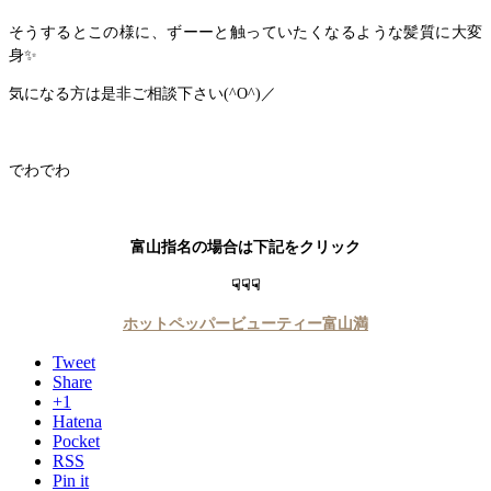
そうするとこの様に、ずーーと触っていたくなるような髪質に大変
身✨
気になる方は是非ご相談下さい(^O^)／
でわでわ
富山指名の場合は下記をクリック
☟☟☟
ホットペッパービューティー富山満
Tweet
Share
+1
Hatena
Pocket
RSS
Pin it