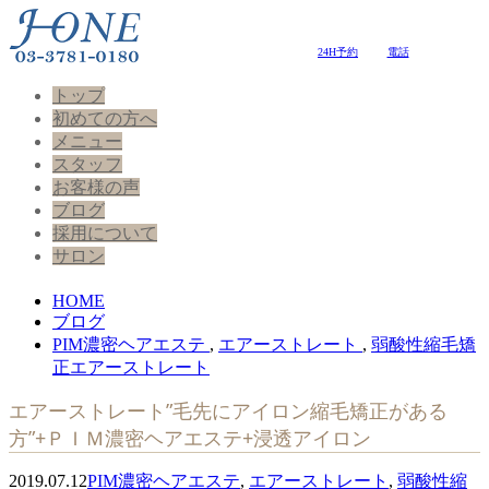
24H予約
電話
トップ
初めての方へ
メニュー
スタッフ
お客様の声
ブログ
採用について
サロン
HOME
ブログ
PIM濃密ヘアエステ
,
エアーストレート
,
弱酸性縮毛矯
正エアーストレート
エアーストレート”毛先にアイロン縮毛矯正がある
方”+ＰＩＭ濃密ヘアエステ+浸透アイロン
2019.07.12
PIM濃密ヘアエステ
,
エアーストレート
,
弱酸性縮