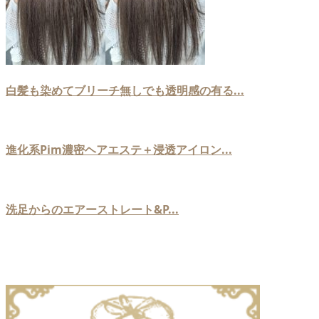
白髪も染めてブリーチ無しでも透明感の有る...
進化系Pim濃密ヘアエステ＋浸透アイロン...
洗足からのエアーストレート&P...