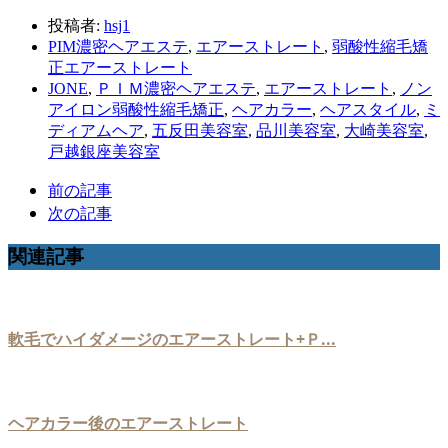
投稿者:
hsj1
PIM濃密ヘアエステ
,
エアーストレート
,
弱酸性縮毛矯
正エアーストレート
JONE
,
ＰＩＭ濃密ヘアエステ
,
エアーストレート
,
ノン
アイロン弱酸性縮毛矯正
,
ヘアカラー
,
ヘアスタイル
,
ミ
ディアムヘア
,
五反田美容室
,
品川美容室
,
大崎美容室
,
戸越銀座美容室
前の記事
次の記事
関連記事
軟毛でハイダメージのエアーストレート+Ｐ...
ヘアカラー後のエアーストレート