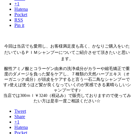
+1
Hatena
Pocket
RSS
Pin it
今回は当店でも愛用し、お客様満足度も高く、かなりご購入をいた
だいているＰＩＭシャンプーについてご紹介させて頂きたいと思い
ます。
酸性アミノ酸とコラーゲン由来の洗浄成分がカラーや縮毛矯正で重
度のダメージを負った髪をケアし、７種類の天然ハーブエキス（オ
ーガニック成分）が頭皮をケアすると言う一石二鳥なシャンプーで
す♪使えば使うほど髪が良くなっていくのが実感できる素晴らしいシ
ャンプーです♪
当店では300ｍｌ￥3240（税込み）で販売しておりますので使ってみ
たい方は是非一度ご相談ください☆
Tweet
Share
+1
Hatena
Pocket