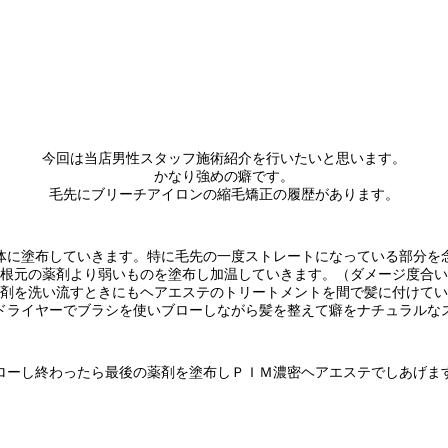
今回は当店男性スタッフ施術紹介を行いたいと思います。
かなり強めの癖です。
毛先にブリーチアイロンの縮毛矯正の履歴があります。
体に塗布していきます。特に毛先の一度ストレートになっている部分を
根元の薬剤より弱いものを塗布し加温していきます。（ダメージ度合い
剤を洗い流すときにもヘアエステのトリートメントを間で髪に付けてい
ドライヤーでブラシを使いブローしながら髪を整えて癖をナチュラルな
ローし終わったら最後の薬剤を塗布しＰＩＭ濃密ヘアエステでしあげま