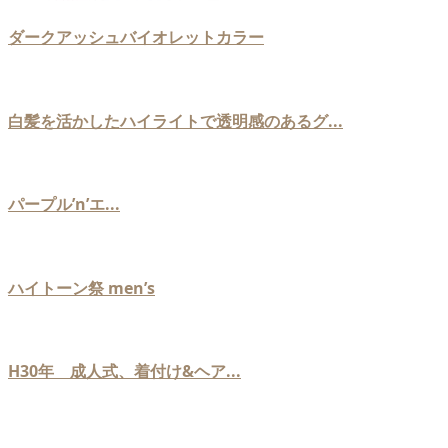
ダークアッシュバイオレットカラー
白髪を活かしたハイライトで透明感のあるグ...
パープル’n’エ...
ハイトーン祭 men’s
H30年 成人式、着付け&ヘア...