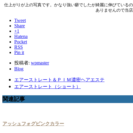
仕上がりが上の写真です。かなり強い癖でしたが綺麗に伸びている
ありませんので当店
Tweet
Share
+1
Hatena
Pocket
RSS
Pin it
投稿者:
wpmaster
Blog
エアーストレート＆ＰＩＭ濃密ヘアエステ
エアーストレート（ショート）
関連記事
アッシュフォグピンクカラー