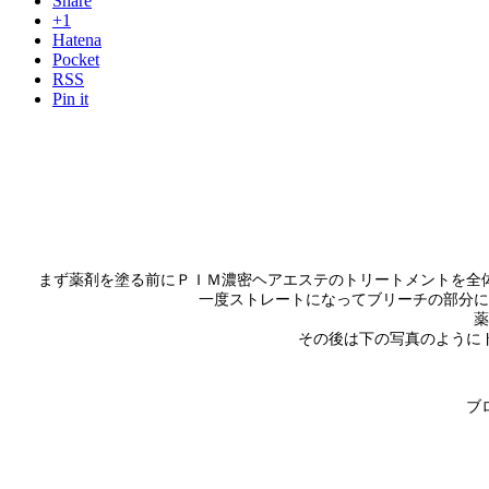
Share
+1
Hatena
Pocket
RSS
Pin it
まず薬剤を塗る前にＰＩＭ濃密ヘアエステのトリートメントを全
一度ストレートになってブリーチの部分に
薬
その後は下の写真のように
ブ